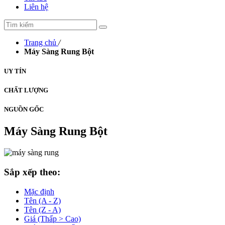
Liên hệ
Trang chủ
/
Máy Sàng Rung Bột
UY TÍN
CHẤT LƯỢNG
NGUỒN GỐC
Máy Sàng Rung Bột
Sắp xếp theo:
Mặc định
Tên (A - Z)
Tên (Z - A)
Giá (Thấp > Cao)