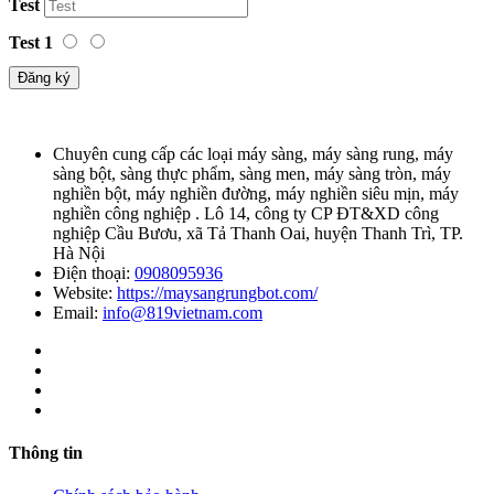
Test
Test 1
Đăng ký
Chuyên cung cấp các loại máy sàng, máy sàng rung, máy
sàng bột, sàng thực phẩm, sàng men, máy sàng tròn, máy
nghiền bột, máy nghiền đường, máy nghiền siêu mịn, máy
nghiền công nghiệp . Lô 14, công ty CP ĐT&XD công
nghiệp Cầu Bươu, xã Tả Thanh Oai, huyện Thanh Trì, TP.
Hà Nội
Điện thoại:
0908095936
Website:
https://maysangrungbot.com/
Email:
info@819vietnam.com
Thông tin