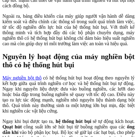
cấp sức mạnh cần thiết để vận hành quá trình nghiền và hút bụi một
cách đồng bộ.
Ngoài ra, bảng điều khiển của máy giúp người vận hành dễ dàng
kiểm soát và điều chỉnh các thông số trong suốt quá trình làm việc,
từ tốc độ nghiền đến lực hút của hệ thống hút bụi. Với thiết kế
thông minh và tích hợp đầy đủ các bộ phận chuyên dụng, máy
nghiền thô có hệ thống hút bụi không chỉ đảm bảo hiệu suất nghiền
cao mà còn giúp duy trì môi trường làm việc an toàn và hiệu quả.
Nguyên lý hoạt động của máy nghiền bột
thô có hệ thống hút bụi
Máy nghiền bột thô
có hệ thống hút bụi hoạt động theo nguyên lý
kết hợp giữa quá trình nghiền cơ học và hệ thống hút bụi tự động.
Ngay khi nguyên liệu được đưa vào buồng nghiền, các lưỡi dao
hoặc búa đập trong buồng nghiền sẽ quay với tốc độ cao. Điều này
tạo ra lực tác động mạnh, nghiền nhỏ nguyên liệu thành dạng bột
thô. Quá trình này thường sinh ra một lượng lớn bụi mịn, đặc biệt
khi nghiền các vật liệu cứng.
Ngay khi bụi được tạo ra,
hệ thống hút bụi
sẽ tự động kích hoạt.
Quạt hút
công suất lớn sẽ hút bụi từ buồng nghiền qua các
ống
dẫn khí
vào bộ phận lọc bụi. Bộ lọc sẽ giữ lại các hạt bụi, cho phép