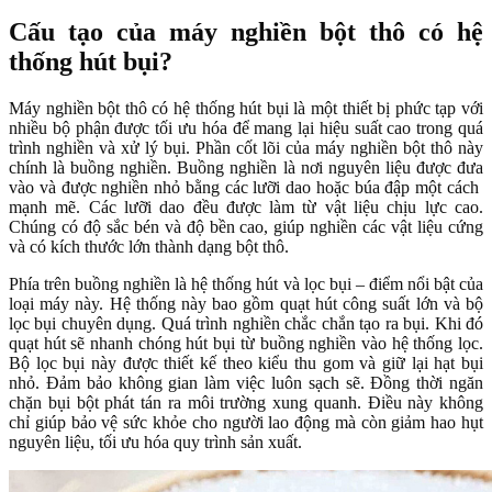
Cấu tạo của máy nghiền bột thô có hệ
thống hút bụi?
Máy nghiền bột thô có hệ thống hút bụi là một thiết bị phức tạp với
nhiều bộ phận được tối ưu hóa để mang lại hiệu suất cao trong quá
trình nghiền và xử lý bụi. Phần cốt lõi của máy nghiền bột thô này
chính là buồng nghiền. Buồng nghiền là nơi nguyên liệu được đưa
vào và được nghiền nhỏ bằng các lưỡi dao hoặc búa đập một cách
mạnh mẽ. Các lưỡi dao đều được làm từ vật liệu chịu lực cao.
Chúng có độ sắc bén và độ bền cao, giúp nghiền các vật liệu cứng
và có kích thước lớn thành dạng bột thô.
Phía trên buồng nghiền là hệ thống hút và lọc bụi – điểm nổi bật của
loại máy này. Hệ thống này bao gồm quạt hút công suất lớn và bộ
lọc bụi chuyên dụng. Quá trình nghiền chắc chắn tạo ra bụi. Khi đó
quạt hút sẽ nhanh chóng hút bụi từ buồng nghiền vào hệ thống lọc.
Bộ lọc bụi này được thiết kế theo kiểu thu gom và giữ lại hạt bụi
nhỏ. Đảm bảo không gian làm việc luôn sạch sẽ. Đồng thời ngăn
chặn bụi bột phát tán ra môi trường xung quanh. Điều này không
chỉ giúp bảo vệ sức khỏe cho người lao động mà còn giảm hao hụt
nguyên liệu, tối ưu hóa quy trình sản xuất.