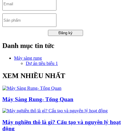
Đăng ký
Danh mục tin tức
Máy sàng rung
Dự án tiêu biểu 1
XEM NHIỀU NHẤT
Máy Sàng Rung- Tổng Quan
Máy nghiền thô là gì? Cấu tạo và nguyên lý hoạt
động