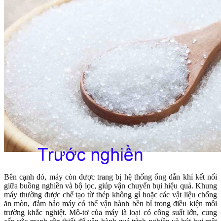
Bên cạnh đó, máy còn được trang bị hệ thống ống dẫn khí kết nối
giữa buồng nghiền và bộ lọc, giúp vận chuyển bụi hiệu quả. Khung
máy thường được chế tạo từ thép không gỉ hoặc các vật liệu chống
ăn mòn, đảm bảo máy có thể vận hành bền bỉ trong điều kiện môi
trường khắc nghiệt. Mô-tơ của máy là loại có công suất lớn, cung