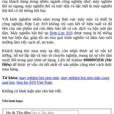
của khách hàng trong nhiều ngành công nghiệp như: máy nghiền
thô xả ngang, máy nghiền thô xả trực tiếp và đặc biệt là máy nghiền
bột thô có hệ thống hút bụi.
Với kinh nghiệm nhiều năm trong lĩnh vực máy móc và thiết bị
công nghiệp, Hợp Lực 819 không chỉ cam kết về hiệu suất và độ
bền của sản phẩm mà còn đảm bảo tất cả các dịch vụ hậu mãi tận
tâm. Máy nghiền bột thô tại
Hợp Lực 819
được trang bị hệ thống
hút bụi hiện đại, giúp tối ưu hóa quá trình nghiền và đảm bảo môi
trường làm việc sạch sẽ, an toàn.
Khách hàng khi mua máy tại đây còn nhận được sự tư vấn kỹ
lưỡng, hỗ trợ lắp đặt và bảo trì chuyên nghiệp, mang lại sự yên tâm
tuyệt đối trong quá trình sử dụng. Liên hệ hotline
0908095936 (Mr
Hiếu)
để được tư vấn chi tiết nhất về sản phẩm cũng như cách thức
mua hàng.
Từ khóa:
may nghien bot sieu min
,
may nghien bot sieu min cong
suat lon
,
hop luc 819 Viet Nam
Không có bình luận nào cho bài viết.
Viết bình luận:
Họ & Tên đệm