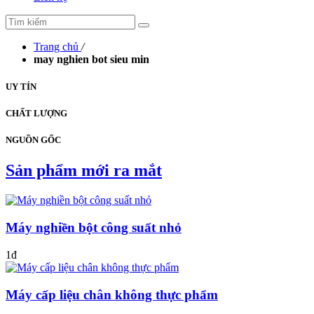
Trang chủ
/
may nghien bot sieu min
UY TÍN
CHẤT LƯỢNG
NGUỒN GỐC
Sản phẩm mới ra mắt
Máy nghiền bột công suất nhỏ
1đ
Máy cấp liệu chân không thực phẩm