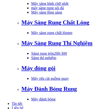
Máy sàng hình chữ nhật
máy sàng rung sỏi đá
Máy sàng lồng sàng
Máy Sàng Rung Chất Lỏng
Máy sàng rung chất lỏngm
Máy Sàng Rung Thí Nghiệm
Sàng rung tròn200-300
Sàng thí nghiệm
Máy đóng gói
Máy rửa cát guồng quay
Máy Đánh Bóng Rung
Máy đánh bóng
Tin tức
Liên hệ