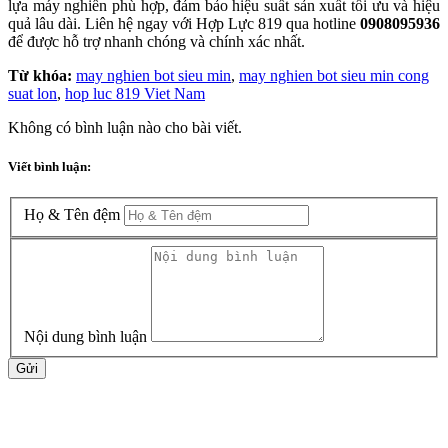
lựa máy nghiền phù hợp, đảm bảo hiệu suất sản xuất tối ưu và hiệu
quả lâu dài. Liên hệ ngay với Hợp Lực 819 qua hotline
0908095936
để được hỗ trợ nhanh chóng và chính xác nhất.
Từ khóa:
may nghien bot sieu min
,
may nghien bot sieu min cong
suat lon
,
hop luc 819 Viet Nam
Không có bình luận nào cho bài viết.
Viết bình luận:
Họ & Tên đệm
Nội dung bình luận
Gửi