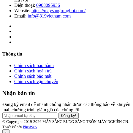
Điện thoại:
0908095936
Website:
https://maysangrungbot.com/
Email:
info@819vietnam.com
Thông tin
Chính sách bảo hành
Chính sách hoàn trả
Chính sách bảo mật
Chính sách vận chuyển
Nhận bản tin
Đăng ký email để nhanh chóng nhận được các thông báo về khuyến
mại, chương trình giảm giá của chúng tôi
Đăng ký!
© Copyright 2019-2026 MÁY SÀNG RUNG-SÀNG TRÒN-MÁY NGHIỀN CN.
Thiết kế bởi
PlusWeb
×