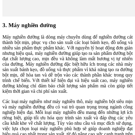
3. Máy nghiền đường
Máy nghiền đường là dòng máy chuyên dùng để nghiền đường cát
thành bột mịn, phục vụ cho sản xuất các loại bánh kẹo, đồ uống và
nhiều sản phẩm thực phẩm khác. Với nguyên lý hoạt động đơn giản
nhưng hiệu quả, máy nghiền đường giúp tạo ra sản phẩm đường bột
đạt chất lượng cao, mịn đều và không làm mất hương vị tự nhiên
của đường. Máy nghiền đường đặc biệt hữu ích trong các nhà máy
sản xuất bánh kẹo, đồ uống và thực phẩm vì khả năng tạo ra đường
bột mịn, dễ hòa tan và dễ trộn vào các thành phần khác trong quy
trình chế biến. Với thiết kế hiện đại và hiệu suất cao, máy nghiền
đường không chỉ đảm bảo chất lượng sản phẩm mà còn giúp tiết
kiệm thời gian và chi phí sản xuất.
Các loại máy nghiền như máy nghiền thô, máy nghiền bột siêu mịn
và máy nghiền đường đều có vai trò quan trọng trong ngành công
nghiệp hiện đại. Mỗi loại máy nghiền đều mang đến những lợi ích
riêng biệt, giúp tối ưu hóa quy trình sản xuất và đáp ứng các yêu
cầu khắt khe về chất lượng. Tùy vào nhu cầu và mục đích sử dụng,
việc lựa chọn loại máy nghiền phù hợp sẽ giúp doanh nghiệp đạt
hiệu quả cao nhất trong sản xuất, từ đó nâng cao sức cạnh tranh trên