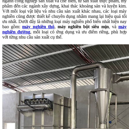
ngành công nghiệp sản xuất và chế biến, từ sản xuất thực phẩm, mỹ
phẩm đến các ngành xây dựng, khai thác khoáng sản và luyện kim.
Với mỗi loại vật liệu và nhu cầu sản xuất khác nhau, các loại máy
nghiền cũng được thiết kế chuyên dụng nhằm mang lại hiệu quả tối
ưu nhất. Dưới đây là những loại máy nghiền phổ biến nhất hiện nay
bao gồm:
máy nghiền thô
,
máy nghiền bột siêu mịn
, và
máy
nghiền đường
, mỗi loại có ứng dụng và ưu điểm riêng, phù hợp
với từng nhu cầu sản xuất cụ thể.