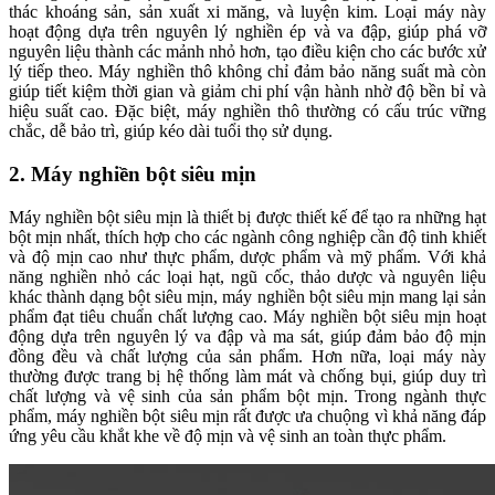
thác khoáng sản, sản xuất xi măng, và luyện kim. Loại máy này
hoạt động dựa trên nguyên lý nghiền ép và va đập, giúp phá vỡ
nguyên liệu thành các mảnh nhỏ hơn, tạo điều kiện cho các bước xử
lý tiếp theo. Máy nghiền thô không chỉ đảm bảo năng suất mà còn
giúp tiết kiệm thời gian và giảm chi phí vận hành nhờ độ bền bỉ và
hiệu suất cao. Đặc biệt, máy nghiền thô thường có cấu trúc vững
chắc, dễ bảo trì, giúp kéo dài tuổi thọ sử dụng.
2. Máy nghiền bột siêu mịn
Máy nghiền bột siêu mịn là thiết bị được thiết kế để tạo ra những hạt
bột mịn nhất, thích hợp cho các ngành công nghiệp cần độ tinh khiết
và độ mịn cao như thực phẩm, dược phẩm và mỹ phẩm. Với khả
năng nghiền nhỏ các loại hạt, ngũ cốc, thảo dược và nguyên liệu
khác thành dạng bột siêu mịn, máy nghiền bột siêu mịn mang lại sản
phẩm đạt tiêu chuẩn chất lượng cao. Máy nghiền bột siêu mịn hoạt
động dựa trên nguyên lý va đập và ma sát, giúp đảm bảo độ mịn
đồng đều và chất lượng của sản phẩm. Hơn nữa, loại máy này
thường được trang bị hệ thống làm mát và chống bụi, giúp duy trì
chất lượng và vệ sinh của sản phẩm bột mịn. Trong ngành thực
phẩm, máy nghiền bột siêu mịn rất được ưa chuộng vì khả năng đáp
ứng yêu cầu khắt khe về độ mịn và vệ sinh an toàn thực phẩm.