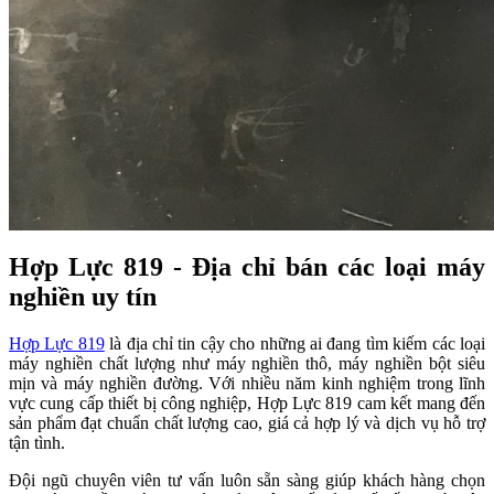
Hợp Lực 819 - Địa chỉ bán các loại máy
nghiền uy tín
Hợp Lực 819
là địa chỉ tin cậy cho những ai đang tìm kiếm các loại
máy nghiền chất lượng như máy nghiền thô, máy nghiền bột siêu
mịn và máy nghiền đường. Với nhiều năm kinh nghiệm trong lĩnh
vực cung cấp thiết bị công nghiệp, Hợp Lực 819 cam kết mang đến
sản phẩm đạt chuẩn chất lượng cao, giá cả hợp lý và dịch vụ hỗ trợ
tận tình.
Đội ngũ chuyên viên tư vấn luôn sẵn sàng giúp khách hàng chọn